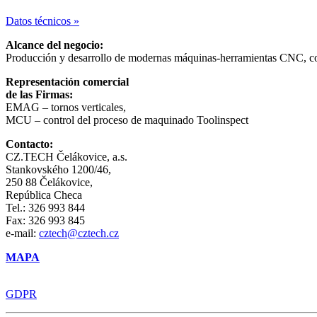
Datos técnicos »
Alcance del negocio:
Producción y desarrollo de modernas máquinas-herramientas CNC, con
Representación comercial
de las Firmas:
EMAG – tornos verticales,
MCU – control del proceso de maquinado Toolinspect
Contacto:
CZ.TECH Čelákovice, a.s.
Stankovského 1200/46,
250 88 Čelákovice,
República Checa
Tel.: 326 993 844
Fax: 326 993 845
e-mail:
cztech@cztech.cz
MAPA
GDPR