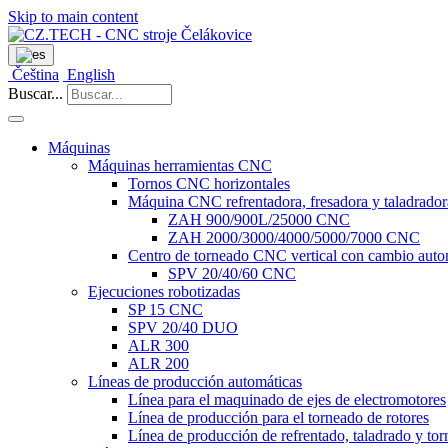
Skip to main content
Čeština
English
Buscar...
Máquinas
Máquinas herramientas CNC
Tornos CNC horizontales
Máquina CNC refrentadora, fresadora y taladrador
ZAH 900/900L/25000 CNC
ZAH 2000/3000/4000/5000/7000 CNC
Centro de torneado CNC vertical con cambio auto
SPV 20/40/60 CNC
Ejecuciones robotizadas
SP 15 CNC
SPV 20/40 DUO
ALR 300
ALR 200
Líneas de producción automáticas
Línea para el maquinado de ejes de electromotores
Línea de producción para el torneado de rotores
Línea de producción de refrentado, taladrado y tor